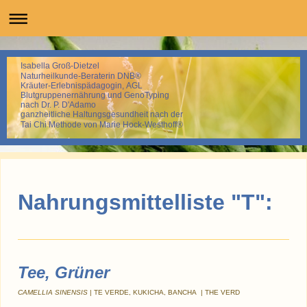
Isabella Groß-Dietzel
Naturheilkunde-Beraterin DNB®
Kräuter-Erlebnispädagogin, AGL
Blutgruppenernährung und GenoTyping
nach Dr. P. D'Adamo
ganzheitliche Haltungsgesundheit nach der
Tai Chi Methode von Marie Hock-Westhoff®
Nahrungsmittelliste "T":
Tee, Grüner
CAMELLIA SINENSIS
| TE VERDE, KUKICHA, BANCHA | THE VERD