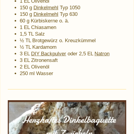
1 EL Olivenöl
150 g
Dinkelmehl
Typ 1050
150 g
Dinkelmehl
Typ 630
60 g Kürbiskerne o. ä.
1 EL Chiasamen
1,5 TL Salz
½ TL Brotgewürz o. Kreuzkümmel
½ TL Kardamom
3 EL
DIY Backpulver
oder 2,5 EL
Natron
3 EL Zitronensaft
2 EL Olivenöl
250 ml Wasser