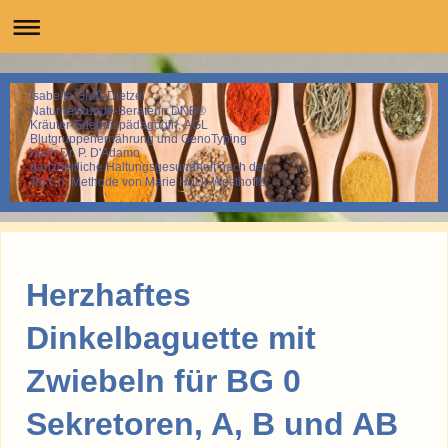
Isabella Groß-Dietzel
Naturheilkunde-Beraterin DNB®
Kräuter-Erlebnispädagogin, AGL
Blutgruppenernährung und GenoTyping
nach Dr. P. D'Adamo
ganzheitliche Haltungsgesundheit nach der
Tai Chi Methode von Marie Hock-Westhoff®
Herzhaftes
Dinkelbaguette mit
Zwiebeln für BG 0
Sekretoren, A, B und AB