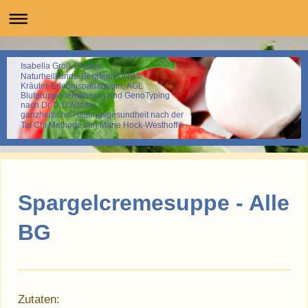
Isabella Groß-Dietzel
Naturheilkunde-Beraterin DNB®
Kräuter-Erlebnispädagogin, AGL
Blutgruppenernährung und GenoTyping
nach Dr. P. D'Adamo
ganzheitliche Haltungsgesundheit nach der
Tai Chi Methode von Marie Hock-Westhoff®
Spargelcremesuppe - Alle
BG
Zutaten: