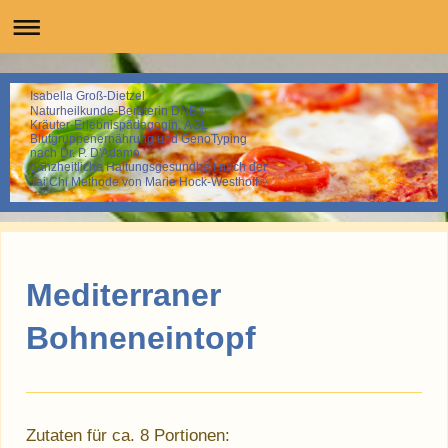
Isabella Groß-Dietzel
Naturheilkunde-Beraterin DNB®
Kräuter-Erlebnispädagogin, AGL
Blutgruppenernährung und GenoTyping
nach Dr. P. D'Adamo
ganzheitliche Haltungsgesundheit nach der
Tai Chi Methode von Marie Hock-Westhoff®
Mediterraner
Bohneneintopf
Zutaten für ca. 8 Portionen: