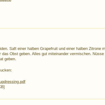
Sweetie
en. Saft einer halben Grapefruit und einer halben Zitrone 
r das Obst geben. Alles gut miteinander vermischen. Nüsse 
at geben.
rucken:
rupdressing.pdf
KB]