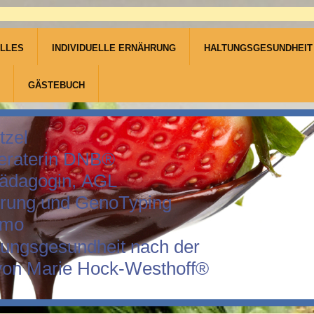
LLES
INDIVIDUELLE ERNÄHRUNG
HALTUNGSGESUNDHEIT
GÄSTEBUCH
tzel
eraterin DNB®
pädagogin, AGL
hrung und GenoTyping
amo
tungsgesundheit nach der
von Marie Hock-Westhoff®