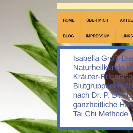
HOME
ÜBER MICH
AKTUE
BLOG
IMPRESSUM
LINKS
Isabella Groß-Die
Naturheilkunde-B
Kräuter-Erlebnis
Blutgruppenernä
nach Dr. P. D'Ad
ganzheitliche Hal
Tai Chi Methode 