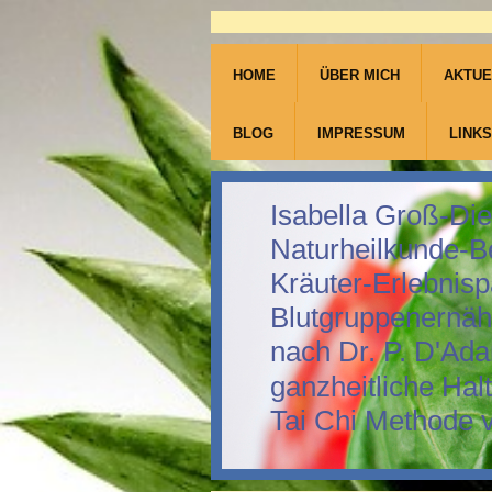
HOME
ÜBER MICH
AKTUE
BLOG
IMPRESSUM
LINKS
Isabella Groß-Die
Naturheilkunde-B
Kräuter-Erlebnis
Blutgruppenernä
nach Dr. P. D'Ad
ganzheitliche Hal
Tai Chi Methode 