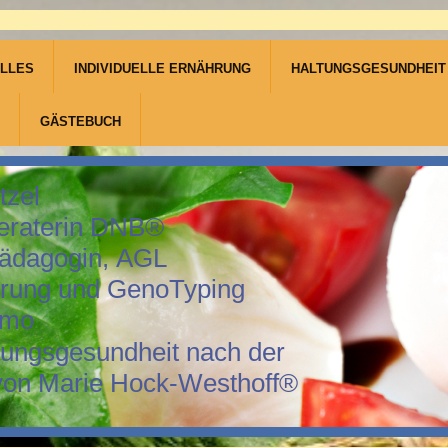
LLES
INDIVIDUELLE ERNÄHRUNG
HALTUNGSGESUNDHEIT
GÄSTEBUCH
tzel
eraterin DNB®
pädagogin, AGL
hrung und GenoTyping
amo
tungsgesundheit nach der
von Marie Hock-Westhoff®